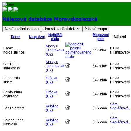
Nálezová databáze Moravskoslezská
Přihlásit
Nejbližší
Mapovací
Taxon
Negativní
Nálezci
sídlo
pole
Mosty u
Carex
David
Jablunkova
6478dac
hordeistichos
Hlisnikovský
(CZ)
Mosty u
Gladiolus
David
Jablunkova
6478dac
imbricatus
Hlisnikovský
(CZ)
Euphorbia
Hrčava
David
6478ddb
stricta
(CZ)
Hlisnikovský
Centaurium
Hrčava
David
6478ddb
erythraea
(CZ)
Hlisnikovský
Sára
Velatice
Berula erecta
6866baa
Sedláčková,
(CZ)
...
Sára
Scrophularia
Velatice
6866baa
Sedláčková,
umbrosa
(CZ)
...