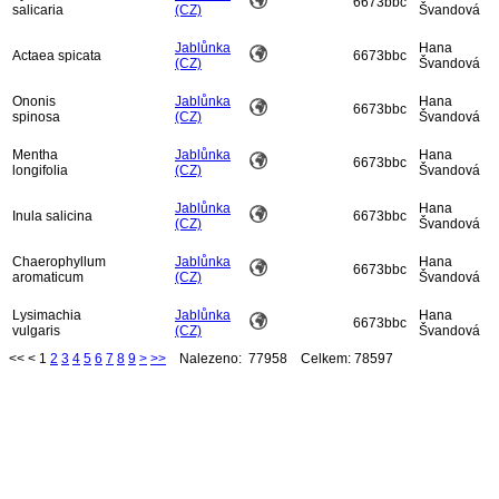
6673bbc
salicaria
(CZ)
Švandová
Jablůnka
Hana
Actaea spicata
6673bbc
(CZ)
Švandová
Ononis
Jablůnka
Hana
6673bbc
spinosa
(CZ)
Švandová
Mentha
Jablůnka
Hana
6673bbc
longifolia
(CZ)
Švandová
Jablůnka
Hana
Inula salicina
6673bbc
(CZ)
Švandová
Chaerophyllum
Jablůnka
Hana
6673bbc
aromaticum
(CZ)
Švandová
Lysimachia
Jablůnka
Hana
6673bbc
vulgaris
(CZ)
Švandová
<<
<
1
2
3
4
5
6
7
8
9
>
>>
Nalezeno: 77958 Celkem: 78597