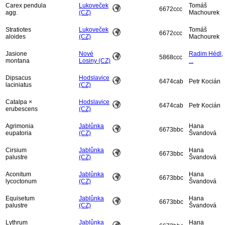
Carex pendula
Lukoveček
Tomáš
6672ccc
agg.
(CZ)
Machourek
Stratiotes
Lukoveček
Tomáš
6672ccc
aloides
(CZ)
Machourek
Jasione
Nové
Radim Hédl,
5868ccc
montana
Losiny (CZ)
...
Dipsacus
Hodslavice
6474cab
Petr Kocián
laciniatus
(CZ)
Catalpa ×
Hodslavice
6474cab
Petr Kocián
erubescens
(CZ)
Agrimonia
Jablůnka
Hana
6673bbc
eupatoria
(CZ)
Švandová
Cirsium
Jablůnka
Hana
6673bbc
palustre
(CZ)
Švandová
Aconitum
Jablůnka
Hana
6673bbc
lycoctonum
(CZ)
Švandová
Equisetum
Jablůnka
Hana
6673bbc
palustre
(CZ)
Švandová
Lythrum
Jablůnka
Hana