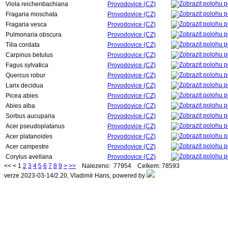
Viola reichenbachiana
Provodovice (CZ)
Fragaria moschata
Provodovice (CZ)
Fragaria vesca
Provodovice (CZ)
Pulmonaria obscura
Provodovice (CZ)
Tilia cordata
Provodovice (CZ)
Carpinus betulus
Provodovice (CZ)
Fagus sylvatica
Provodovice (CZ)
Quercus robur
Provodovice (CZ)
Larix decidua
Provodovice (CZ)
Picea abies
Provodovice (CZ)
Abies alba
Provodovice (CZ)
Sorbus aucuparia
Provodovice (CZ)
Acer pseudoplatanus
Provodovice (CZ)
Acer platanoides
Provodovice (CZ)
Acer campestre
Provodovice (CZ)
Corylus avellana
Provodovice (CZ)
<<
<
1
2
3
4
5
6
7
8
9
>
>>
Nalezeno: 77954 Celkem: 78593
verze 2023-03-14/2.20, Vladimír Hans, powered by