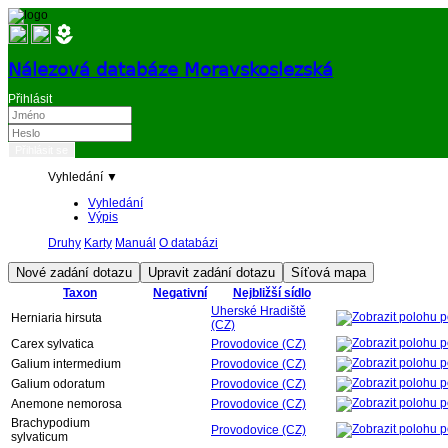
Nálezová databáze Moravskoslezská
Přihlásit
Vyhledání ▼
Vyhledání
Výpis
Druhy
Karty
Manuál
O databázi
Taxon
Negativní
Nejbližší sídlo
Uherské Hradiště
Herniaria hirsuta
(CZ)
Carex sylvatica
Provodovice (CZ)
Galium intermedium
Provodovice (CZ)
Galium odoratum
Provodovice (CZ)
Anemone nemorosa
Provodovice (CZ)
Brachypodium
Provodovice (CZ)
sylvaticum