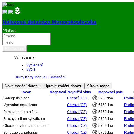
Nálezová databáze Moravskoslezská
Přihlásit
Vyhledání ▼
Vyhledání
Výpis
Druhy
Karty
Manuál
O databázi
Taxon
Negativní
Nejbližší sídlo
Mapovací pole
Galeopsis bifida
Chebzí (CZ)
5769daa
Radim 
Myosoton aquaticum
Chebzí (CZ)
5769daa
Radim 
Persicaria lapathifolia
Chebzí (CZ)
5769daa
Radim 
Brachypodium sylvaticum
Chebzí (CZ)
5769daa
Radim 
Chaerophyllum aromaticum
Chebzí (CZ)
5769daa
Radim 
Solidago canadensis
Chebzí (CZ)
5769daa
Radim 