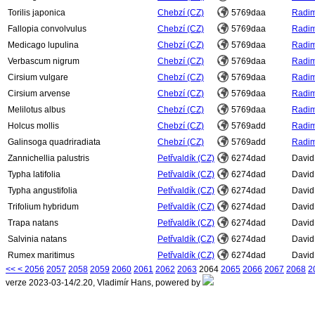
Torilis japonica
Chebzí (CZ)
5769daa
Radim 
Fallopia convolvulus
Chebzí (CZ)
5769daa
Radim 
Medicago lupulina
Chebzí (CZ)
5769daa
Radim 
Verbascum nigrum
Chebzí (CZ)
5769daa
Radim 
Cirsium vulgare
Chebzí (CZ)
5769daa
Radim 
Cirsium arvense
Chebzí (CZ)
5769daa
Radim 
Melilotus albus
Chebzí (CZ)
5769daa
Radim 
Holcus mollis
Chebzí (CZ)
5769add
Radim 
Galinsoga quadriradiata
Chebzí (CZ)
5769add
Radim 
Zannichellia palustris
Petřvaldík (CZ)
6274dad
David
Typha latifolia
Petřvaldík (CZ)
6274dad
David
Typha angustifolia
Petřvaldík (CZ)
6274dad
David
Trifolium hybridum
Petřvaldík (CZ)
6274dad
David
Trapa natans
Petřvaldík (CZ)
6274dad
David
Salvinia natans
Petřvaldík (CZ)
6274dad
David
Rumex maritimus
Petřvaldík (CZ)
6274dad
David
<<
<
2056
2057
2058
2059
2060
2061
2062
2063
2064
2065
2066
2067
2068
2
verze 2023-03-14/2.20, Vladimír Hans, powered by