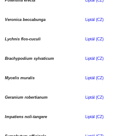
Potentilla erecta
Liptál (CZ)
Veronica beccabunga
Liptál (CZ)
Lychnis flos-cuculi
Liptál (CZ)
Brachypodium sylvaticum
Liptál (CZ)
Mycelis muralis
Liptál (CZ)
Geranium robertianum
Liptál (CZ)
Impatiens noli-tangere
Liptál (CZ)