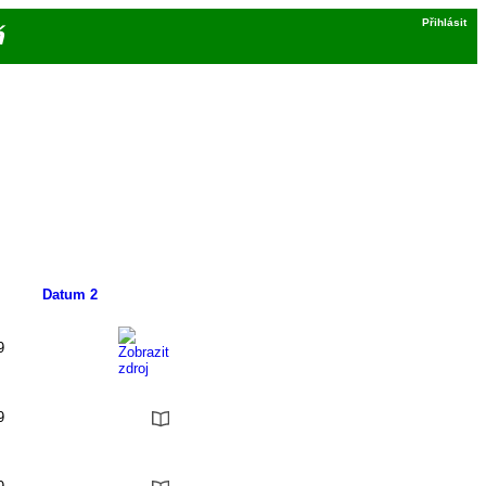
Přihlásit
á
Datum 2
9
9