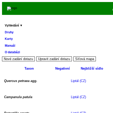
Vyhledání ▼
Druhy
Karty
Manuál
O databázi
Taxon
Negativní
Nejbližší sídlo
Quercus petraea agg.
Liptál (CZ)
Campanula patula
Liptál (CZ)