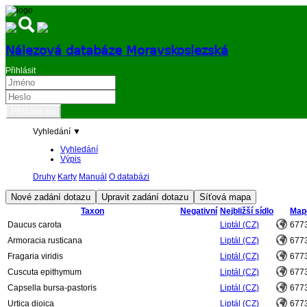
Nálezová databáze Moravskoslezská
Přihlásit
Vyhledání ▼
Vyhledání
Výpis
Druhy
Karty
Manuál
O databázi
Taxon
Negativní
Nejbližší sídlo
Map
Daucus carota
Liptál (CZ)
677
Armoracia rusticana
Liptál (CZ)
677
Fragaria viridis
Liptál (CZ)
677
Cuscuta epithymum
Liptál (CZ)
677
Capsella bursa-pastoris
Liptál (CZ)
677
Urtica dioica
Liptál (CZ)
677