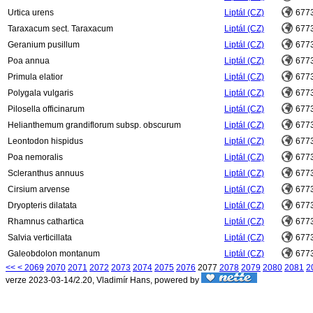
Urtica urens
Liptál (CZ)
677
Taraxacum sect. Taraxacum
Liptál (CZ)
677
Geranium pusillum
Liptál (CZ)
677
Poa annua
Liptál (CZ)
677
Primula elatior
Liptál (CZ)
677
Polygala vulgaris
Liptál (CZ)
677
Pilosella officinarum
Liptál (CZ)
677
Helianthemum grandiflorum subsp. obscurum
Liptál (CZ)
677
Leontodon hispidus
Liptál (CZ)
677
Poa nemoralis
Liptál (CZ)
677
Scleranthus annuus
Liptál (CZ)
677
Cirsium arvense
Liptál (CZ)
677
Dryopteris dilatata
Liptál (CZ)
677
Rhamnus cathartica
Liptál (CZ)
677
Salvia verticillata
Liptál (CZ)
677
Galeobdolon montanum
Liptál (CZ)
677
<<
<
2069
2070
2071
2072
2073
2074
2075
2076
2077
2078
2079
2080
2081
2
verze 2023-03-14/2.20, Vladimír Hans, powered by