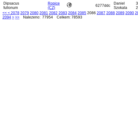
Dipsacus
Ropice
Daniel
3
6277ddc
fullonum
(CZ)
Szokala
2
<<
<
2078
2079
2080
2081
2082
2083
2084
2085
2086
2087
2088
2089
2090
2
2094
>
>>
Nalezeno: 77954 Celkem: 78593