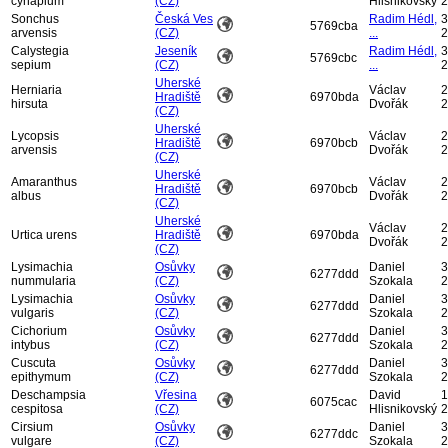
cynapium
(CZ)
Hlisnikovský
2
Sonchus
Česká Ves
Radim Hédl,
3
5769cba
arvensis
(CZ)
...
2
Calystegia
Jeseník
Radim Hédl,
3
5769cbc
sepium
(CZ)
...
2
Uherské
Herniaria
Václav
2
Hradiště
6970bda
hirsuta
Dvořák
2
(CZ)
Uherské
Lycopsis
Václav
2
Hradiště
6970bcb
arvensis
Dvořák
2
(CZ)
Uherské
Amaranthus
Václav
2
Hradiště
6970bcb
albus
Dvořák
2
(CZ)
Uherské
Václav
2
Urtica urens
Hradiště
6970bda
Dvořák
2
(CZ)
Lysimachia
Osůvky
Daniel
3
6277ddd
nummularia
(CZ)
Szokala
2
Lysimachia
Osůvky
Daniel
3
6277ddd
vulgaris
(CZ)
Szokala
2
Cichorium
Osůvky
Daniel
3
6277ddd
intybus
(CZ)
Szokala
2
Cuscuta
Osůvky
Daniel
3
6277ddd
epithymum
(CZ)
Szokala
2
Deschampsia
Vřesina
David
1
6075cac
cespitosa
(CZ)
Hlisnikovský
2
Cirsium
Osůvky
Daniel
3
6277ddc
vulgare
(CZ)
Szokala
2