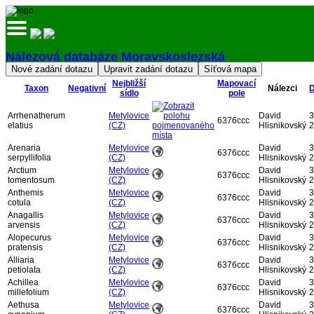
Nálezová databáze Moravskoslezská
Přihlásit
Nejbližší
Mapovací
Taxon
Negativní
Nálezci
sídlo
pole
Arrhenatherum
Metylovice
David
3
6376ccc
elatius
(CZ)
Hlisnikovský
2
Arenaria
Metylovice
David
3
6376ccc
serpyllifolia
(CZ)
Hlisnikovský
2
Arctium
Metylovice
David
3
6376ccc
tomentosum
(CZ)
Hlisnikovský
2
Anthemis
Metylovice
David
3
6376ccc
cotula
(CZ)
Hlisnikovský
2
Anagallis
Metylovice
David
3
6376ccc
arvensis
(CZ)
Hlisnikovský
2
Alopecurus
Metylovice
David
3
6376ccc
pratensis
(CZ)
Hlisnikovský
2
Alliaria
Metylovice
David
3
6376ccc
petiolata
(CZ)
Hlisnikovský
2
Achillea
Metylovice
David
3
6376ccc
millefolium
(CZ)
Hlisnikovský
2
Aethusa
Metylovice
David
3
6376ccc