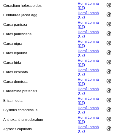
Horní Lomná
Cerastium holosteoides
(CZ)
Horní Lomná
Centaurea jacea agg.
(CZ)
Horní Lomná
Carex panicea
(CZ)
Horní Lomná
Carex pallescens
(CZ)
Horní Lomná
Carex nigra
(CZ)
Horní Lomná
Carex leporina
(CZ)
Horní Lomná
Carex hirta
(CZ)
Horní Lomná
Carex echinata
(CZ)
Horní Lomná
Carex demissa
(CZ)
Horní Lomná
Cardamine pratensis
(CZ)
Horní Lomná
Briza media
(CZ)
Horní Lomná
Blysmus compressus
(CZ)
Horní Lomná
Anthoxanthum odoratum
(CZ)
Horní Lomná
Agrostis capillaris
(CZ)