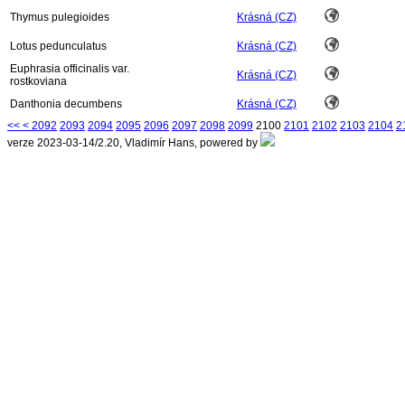
Thymus pulegioides
Krásná (CZ)
Lotus pedunculatus
Krásná (CZ)
Euphrasia officinalis var.
Krásná (CZ)
rostkoviana
Danthonia decumbens
Krásná (CZ)
<<
<
2092
2093
2094
2095
2096
2097
2098
2099
2100
2101
2102
2103
2104
2
verze 2023-03-14/2.20, Vladimír Hans, powered by