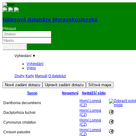
Nálezová databáze Moravskoslezská
Přihlásit
Vyhledání ▼
Vyhledání
Výpis
Druhy
Karty
Manuál
O databázi
Taxon
Negativní
Nejbližší sídlo
Horní Lomná
Danthonia decumbens
(CZ)
Horní Lomná
Dactylorhiza fuchsii
(CZ)
Horní Lomná
Cynosurus cristatus
(CZ)
Horní Lomná
Cirsium palustre
(CZ)