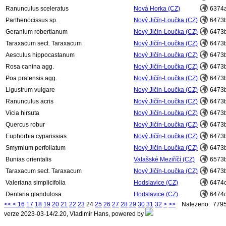
Ranunculus sceleratus
Nová Horka (CZ)
6374
Parthenocissus sp.
Nový Jičín-Loučka (CZ)
6473
Geranium robertianum
Nový Jičín-Loučka (CZ)
6473
Taraxacum sect. Taraxacum
Nový Jičín-Loučka (CZ)
6473
Aesculus hippocastanum
Nový Jičín-Loučka (CZ)
6473
Rosa canina agg.
Nový Jičín-Loučka (CZ)
6473
Poa pratensis agg.
Nový Jičín-Loučka (CZ)
6473
Ligustrum vulgare
Nový Jičín-Loučka (CZ)
6473
Ranunculus acris
Nový Jičín-Loučka (CZ)
6473
Vicia hirsuta
Nový Jičín-Loučka (CZ)
6473
Quercus robur
Nový Jičín-Loučka (CZ)
6473
Euphorbia cyparissias
Nový Jičín-Loučka (CZ)
6473
Smyrnium perfoliatum
Nový Jičín-Loučka (CZ)
6473
Bunias orientalis
Valašské Meziříčí (CZ)
6573
Taraxacum sect. Taraxacum
Nový Jičín-Loučka (CZ)
6473
Valeriana simplicifolia
Hodslavice (CZ)
6474
Dentaria glandulosa
Hodslavice (CZ)
6474
<<
<
16
17
18
19
20
21
22
23
24
25
26
27
28
29
30
31
32
>
>>
Nalezeno: 7795
verze 2023-03-14/2.20, Vladimír Hans, powered by