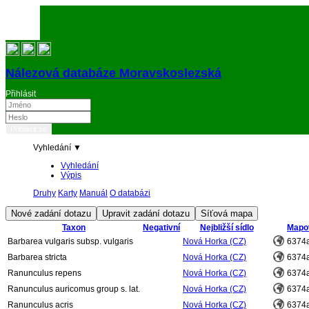
Nálezová databáze Moravskoslezská
Přihlásit
Vyhledání ▼
Vyhledání
Výpis
Druhy
Karty
Manuál
O databázi
Taxon
Negativní
Nejbližší sídlo
Mapov
Barbarea vulgaris subsp. vulgaris
Nová Horka (CZ)
6374
Barbarea stricta
Nová Horka (CZ)
6374
Ranunculus repens
Nová Horka (CZ)
6374
Ranunculus auricomus group s. lat.
Nová Horka (CZ)
6374
Ranunculus acris
Nová Horka (CZ)
6374