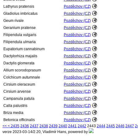
Lathyrus pratensis
Pozděchov (CZ)
Gladiolus imbricatus
Pozděchov (CZ)
Geum rivale
Pozděchov (CZ)
Geranium pratense
Pozděchov (CZ)
Filipendula vulgaris
Pozděchov (CZ)
Filipendula ulmaria
Pozděchov (CZ)
Eupatorium cannabinum
Pozděchov (CZ)
Dactylorhiza majalis
Pozděchov (CZ)
Dactylis glomerata
Pozděchov (CZ)
Allium scorodoprasum
Pozděchov (CZ)
Colchicum autumnale
Pozděchov (CZ)
Cirsium oleraceum
Pozděchov (CZ)
Cirsium arvense
Pozděchov (CZ)
Campanula patula
Pozděchov (CZ)
Calla palustris
Pozděchov (CZ)
Briza media
Pozděchov (CZ)
Betonica officinalis
Pozděchov (CZ)
<<
<
2435
2436
2437
2438
2439
2440
2441
2442
2443
2444
2445
2446
2447
2
verze 2023-03-14/2.20, Vladimír Hans, powered by