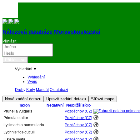
Nálezová databáze Moravskoslezská
Přihlásit
Vyhledání ▼
Vyhledání
Výpis
Druhy
Karty
Manuál
O databázi
Taxon
Negativní
Nejbližší sídlo
Prunella vulgaris
Pozděchov (CZ)
Primula elatior
Pozděchov (CZ)
Lysimachia nummularia
Pozděchov (CZ)
Lychnis flos-cuculi
Pozděchov (CZ)
Listera ovata
Pozděchov (CZ)