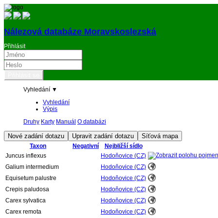
Nálezová databáze Moravskoslezská
Přihlásit
Vyhledání ▼
Vyhledání
Výpis
Druhy
Karty
Manuál
O databázi
Taxon
Negativní
Nejbližší sídlo
Juncus inflexus
Hodoňovice (CZ)
Galium intermedium
Hodoňovice (CZ)
Equisetum palustre
Hodoňovice (CZ)
Crepis paludosa
Hodoňovice (CZ)
Carex sylvatica
Hodoňovice (CZ)
Carex remota
Hodoňovice (CZ)