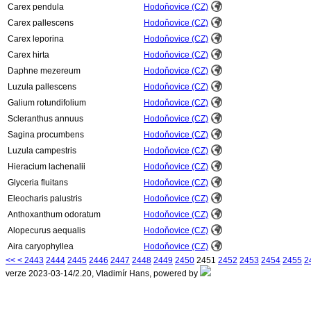
Carex pendula
Hodoňovice (CZ)
Carex pallescens
Hodoňovice (CZ)
Carex leporina
Hodoňovice (CZ)
Carex hirta
Hodoňovice (CZ)
Daphne mezereum
Hodoňovice (CZ)
Luzula pallescens
Hodoňovice (CZ)
Galium rotundifolium
Hodoňovice (CZ)
Scleranthus annuus
Hodoňovice (CZ)
Sagina procumbens
Hodoňovice (CZ)
Luzula campestris
Hodoňovice (CZ)
Hieracium lachenalii
Hodoňovice (CZ)
Glyceria fluitans
Hodoňovice (CZ)
Eleocharis palustris
Hodoňovice (CZ)
Anthoxanthum odoratum
Hodoňovice (CZ)
Alopecurus aequalis
Hodoňovice (CZ)
Aira caryophyllea
Hodoňovice (CZ)
<<
<
2443
2444
2445
2446
2447
2448
2449
2450
2451
2452
2453
2454
2455
2
verze 2023-03-14/2.20, Vladimír Hans, powered by