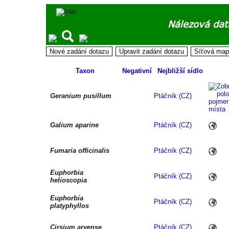
Nálezová dat
Taxon
Negativní
Nejbližší sídlo
Geranium pusillum
Ptáčník (CZ)
Galium aparine
Ptáčník (CZ)
Fumaria officinalis
Ptáčník (CZ)
Euphorbia
Ptáčník (CZ)
helioscopia
Euphorbia
Ptáčník (CZ)
platyphyllos
Cirsium arvense
Ptáčník (CZ)