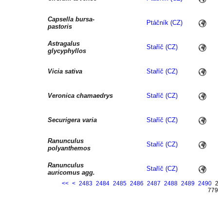
Capsella bursa-
Ptáčník (CZ)
pastoris
Astragalus
Staříč (CZ)
glycyphyllos
Vicia sativa
Staříč (CZ)
Veronica chamaedrys
Staříč (CZ)
Securigera varia
Staříč (CZ)
Ranunculus
Staříč (CZ)
polyanthemos
Ranunculus
Staříč (CZ)
auricomus agg.
<<
<
2483
2484
2485
2486
2487
2488
2489
2490
779
Ranunculus acris
Staříč (CZ)
Origanum vulgare
Staříč (CZ)