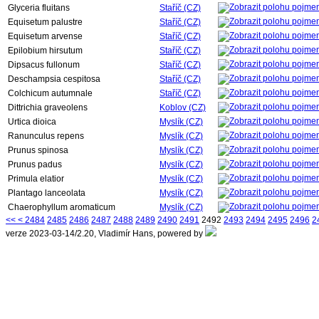
Glyceria fluitans
Staříč (CZ)
Equisetum palustre
Staříč (CZ)
Equisetum arvense
Staříč (CZ)
Epilobium hirsutum
Staříč (CZ)
Dipsacus fullonum
Staříč (CZ)
Deschampsia cespitosa
Staříč (CZ)
Colchicum autumnale
Staříč (CZ)
Dittrichia graveolens
Koblov (CZ)
Urtica dioica
Myslík (CZ)
Ranunculus repens
Myslík (CZ)
Prunus spinosa
Myslík (CZ)
Prunus padus
Myslík (CZ)
Primula elatior
Myslík (CZ)
Plantago lanceolata
Myslík (CZ)
Chaerophyllum aromaticum
Myslík (CZ)
<<
<
2484
2485
2486
2487
2488
2489
2490
2491
2492
2493
2494
2495
2496
2
verze 2023-03-14/2.20, Vladimír Hans, powered by