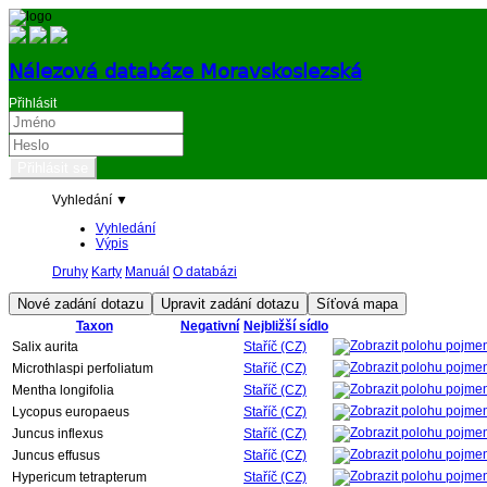
Nálezová databáze Moravskoslezská
Přihlásit
Vyhledání ▼
Vyhledání
Výpis
Druhy
Karty
Manuál
O databázi
Taxon
Negativní
Nejbližší sídlo
Salix aurita
Staříč (CZ)
Microthlaspi perfoliatum
Staříč (CZ)
Mentha longifolia
Staříč (CZ)
Lycopus europaeus
Staříč (CZ)
Juncus inflexus
Staříč (CZ)
Juncus effusus
Staříč (CZ)
Hypericum tetrapterum
Staříč (CZ)