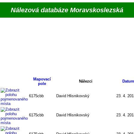
Nálezová databáze Moravskoslezská
Mapovací
Nálezci
Datu
pole
6175cbb
David Hlisnikovský
23. 4. 20
6175cbb
David Hlisnikovský
23. 4. 20