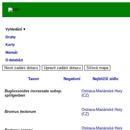
Vyhledání ▼
Druhy
Karty
Manuál
O databázi
Taxon
Negativní
Nejbližší sídlo
Buglossoides incrassata subsp.
Ostrava-Mariánské Hory
splitgerberi
(CZ)
Ostrava-Mariánské Hory
Bromus tectorum
(CZ)
Ostrava-Mariánské Hory