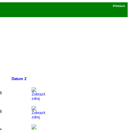
Přihlásit
m
Datum 2
18
18