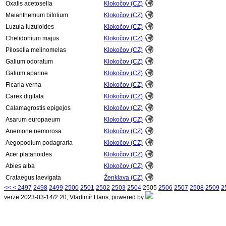
Oxalis acetosella
Klokočov (CZ)
Maianthemum bifolium
Klokočov (CZ)
Luzula luzuloides
Klokočov (CZ)
Chelidonium majus
Klokočov (CZ)
Pilosella melinomelas
Klokočov (CZ)
Galium odoratum
Klokočov (CZ)
Galium aparine
Klokočov (CZ)
Ficaria verna
Klokočov (CZ)
Carex digitata
Klokočov (CZ)
Calamagrostis epigejos
Klokočov (CZ)
Asarum europaeum
Klokočov (CZ)
Anemone nemorosa
Klokočov (CZ)
Aegopodium podagraria
Klokočov (CZ)
Acer platanoides
Klokočov (CZ)
Abies alba
Klokočov (CZ)
Crataegus laevigata
Ženklava (CZ)
<<
<
2497
2498
2499
2500
2501
2502
2503
2504
2505
2506
2507
2508
2509
2
verze 2023-03-14/2.20, Vladimír Hans, powered by