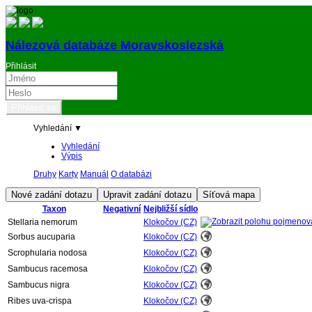
Nálezová databáze Moravskoslezská
Přihlásit
Vyhledání ▼
Vyhledání
Výpis
Druhy
Karty
Manuál
O databázi
Taxon
Negativní
Nejbližší sídlo
Stellaria nemorum
Klokočov (CZ)
Sorbus aucuparia
Klokočov (CZ)
Scrophularia nodosa
Klokočov (CZ)
Sambucus racemosa
Klokočov (CZ)
Sambucus nigra
Klokočov (CZ)
Ribes uva-crispa
Klokočov (CZ)