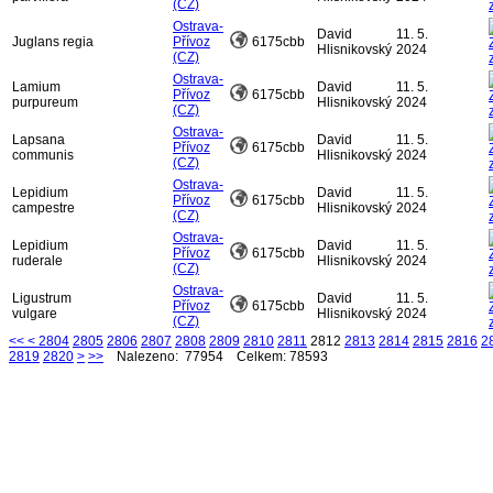
(CZ)
Ostrava-
David
11. 5.
Juglans regia
Přívoz
6175cbb
Hlisnikovský
2024
(CZ)
Ostrava-
Lamium
David
11. 5.
Přívoz
6175cbb
purpureum
Hlisnikovský
2024
(CZ)
Ostrava-
Lapsana
David
11. 5.
Přívoz
6175cbb
communis
Hlisnikovský
2024
(CZ)
Ostrava-
Lepidium
David
11. 5.
Přívoz
6175cbb
campestre
Hlisnikovský
2024
(CZ)
Ostrava-
Lepidium
David
11. 5.
Přívoz
6175cbb
ruderale
Hlisnikovský
2024
(CZ)
Ostrava-
Ligustrum
David
11. 5.
Přívoz
6175cbb
vulgare
Hlisnikovský
2024
(CZ)
<<
<
2804
2805
2806
2807
2808
2809
2810
2811
2812
2813
2814
2815
2816
2
2819
2820
>
>>
Nalezeno: 77954 Celkem: 78593