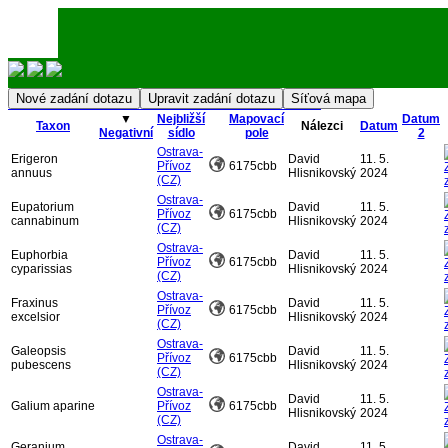
Nálezová databáze Moravskoslezská
▼
Nejbližší
Mapovací
Datum
Taxon
Nálezci
Datum
Přihlásit
Negativní
sídlo
pole
2
Ostrava-
Erigeron
David
11. 5.
Přívoz
6175cbb
annuus
Hlisnikovský
2024
(CZ)
Ostrava-
Eupatorium
David
11. 5.
Přívoz
6175cbb
cannabinum
Hlisnikovský
2024
(CZ)
Ostrava-
Euphorbia
David
11. 5.
Přívoz
6175cbb
cyparissias
Hlisnikovský
2024
(CZ)
Ostrava-
Fraxinus
David
11. 5.
Přívoz
6175cbb
excelsior
Hlisnikovský
2024
(CZ)
Ostrava-
Galeopsis
David
11. 5.
Přívoz
6175cbb
pubescens
Hlisnikovský
2024
(CZ)
Ostrava-
David
11. 5.
Galium aparine
Přívoz
6175cbb
Hlisnikovský
2024
(CZ)
Ostrava-
Geranium
David
11. 5.