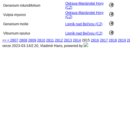
Ostrava-Mariánské Hory
Geranium rotundifolium
(CZ)
Ostrava-Mariánské Hory
Vulpia myuros
(CZ)
Geranium molle
Lipník nad Bečvou (CZ)
Viburnum opulus
Lipník nad Bečvou (CZ)
<<
<
2807
2808
2809
2810
2811
2812
2813
2814
2815
2816
2817
2818
2819
2
verze 2023-03-14/2.20, Vladimír Hans, powered by