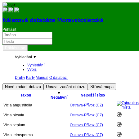
Nálezová databáze Moravskoslezská
Přihlásit
Vyhledání ▼
Vyhledání
Výpis
Druhy
Karty
Manuál
O databázi
▼
Taxon
Nejbližší sídlo
Negativní
Vicia angustifolia
Ostrava-Přívoz (CZ)
Vicia hirsuta
Ostrava-Přívoz (CZ)
Vicia sepium
Ostrava-Přívoz (CZ)
Vicia tetrasperma
Ostrava-Přívoz (CZ)