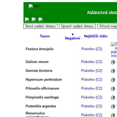
Nálezová dat
▼
Taxon
Nejbližší sídlo
Negativní
Festuca brevipila
Piskořov (CZ)
Galium verum
Piskořov (CZ)
Genista tinctoria
Piskořov (CZ)
Hypericum perforatum
Piskořov (CZ)
Pilosella officinarum
Piskořov (CZ)
Pimpinella saxifraga
Piskořov (CZ)
Potentilla argentea
Piskořov (CZ)
Ranunculus
Piskořov (CZ)