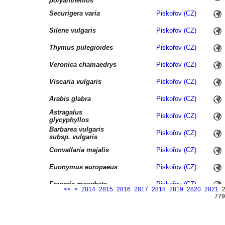
polyanthemos
Securigera varia
Piskořov (CZ)
Silene vulgaris
Piskořov (CZ)
Thymus pulegioides
Piskořov (CZ)
Veronica chamaedrys
Piskořov (CZ)
Viscaria vulgaris
Piskořov (CZ)
Arabis glabra
Piskořov (CZ)
Astragalus
Piskořov (CZ)
glycyphyllos
Barbarea vulgaris
Piskořov (CZ)
subsp. vulgaris
Convallaria majalis
Piskořov (CZ)
Euonymus europaeus
Piskořov (CZ)
Fragaria moschata
Piskořov (CZ)
<<
<
2814
2815
2816
2817
2818
2819
2820
2821
779
Galium intermedium
Piskořov (CZ)
Hieracium murorum
Piskořov (CZ)