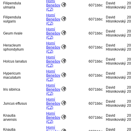
Horní
Filipendula
David
20
Benešov
6071bbc
ulmaria
Hlisnikovský
20
(CZ)
Horní
Filipendula
David
20
Benešov
6071bbc
vulgaris
Hlisnikovský
20
(CZ)
Horní
David
20
Geum rivale
Benešov
6071bbc
Hlisnikovský
20
(CZ)
Horní
Heracleum
David
20
Benešov
6071bbc
sphondylium
Hlisnikovský
20
(CZ)
Horní
David
20
Holcus lanatus
Benešov
6071bbc
Hlisnikovský
20
(CZ)
Horní
Hypericum
David
20
Benešov
6071bbc
maculatum
Hlisnikovský
20
(CZ)
Horní
David
20
Iris sibirica
Benešov
6071bbc
Hlisnikovský
20
(CZ)
Horní
David
20
Juncus effusus
Benešov
6071bbc
Hlisnikovský
20
(CZ)
Horní
Knautia
David
20
Benešov
6071bbc
arvensis
Hlisnikovský
20
(CZ)
Horní
Knautia
David
20