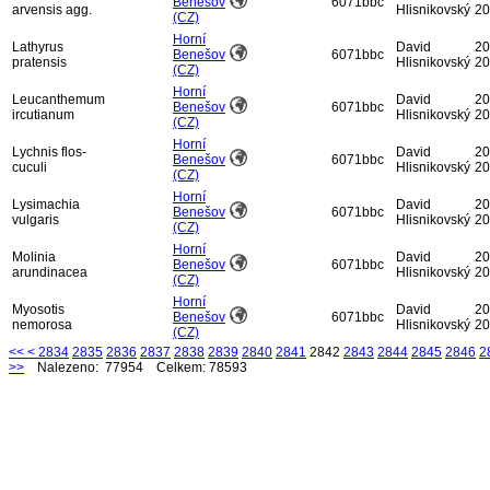
Benešov
6071bbc
arvensis agg.
Hlisnikovský
20
(CZ)
Horní
Lathyrus
David
20
Benešov
6071bbc
pratensis
Hlisnikovský
20
(CZ)
Horní
Leucanthemum
David
20
Benešov
6071bbc
ircutianum
Hlisnikovský
20
(CZ)
Horní
Lychnis flos-
David
20
Benešov
6071bbc
cuculi
Hlisnikovský
20
(CZ)
Horní
Lysimachia
David
20
Benešov
6071bbc
vulgaris
Hlisnikovský
20
(CZ)
Horní
Molinia
David
20
Benešov
6071bbc
arundinacea
Hlisnikovský
20
(CZ)
Horní
Myosotis
David
20
Benešov
6071bbc
nemorosa
Hlisnikovský
20
(CZ)
<<
<
2834
2835
2836
2837
2838
2839
2840
2841
2842
2843
2844
2845
2846
2
>>
Nalezeno: 77954 Celkem: 78593