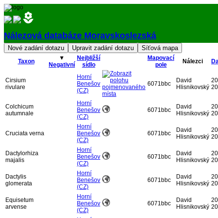
Nálezová databáze Moravskoslezská
Přihlásit
▼
Nejbližší
Mapovací
Taxon
Nálezci
D
Negativní
sídlo
pole
Horní
Cirsium
David
20
Benešov
6071bbc
rivulare
Hlisnikovský
20
(CZ)
Horní
Colchicum
David
20
Benešov
6071bbc
autumnale
Hlisnikovský
20
(CZ)
Horní
David
20
Cruciata verna
Benešov
6071bbc
Hlisnikovský
20
(CZ)
Horní
Dactylorhiza
David
20
Benešov
6071bbc
majalis
Hlisnikovský
20
(CZ)
Horní
Dactylis
David
20
Benešov
6071bbc
glomerata
Hlisnikovský
20
(CZ)
Horní
Equisetum
David
20
Benešov
6071bbc
arvense
Hlisnikovský
20
(CZ)