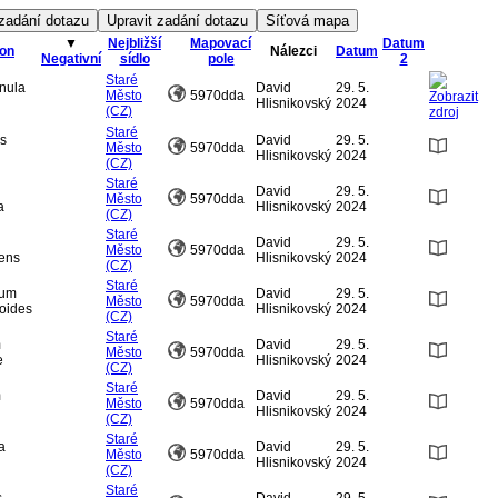
▼
Nejbližší
Mapovací
Datum
on
Nálezci
Datum
Negativní
sídlo
pole
2
Staré
nula
David
29. 5.
Město
5970dda
Hlisnikovský
2024
(CZ)
Staré
s
David
29. 5.
Město
5970dda
Hlisnikovský
2024
(CZ)
Staré
David
29. 5.
Město
5970dda
a
Hlisnikovský
2024
(CZ)
Staré
David
29. 5.
Město
5970dda
cens
Hlisnikovský
2024
(CZ)
Staré
ium
David
29. 5.
Město
5970dda
oides
Hlisnikovský
2024
(CZ)
Staré
m
David
29. 5.
Město
5970dda
e
Hlisnikovský
2024
(CZ)
Staré
m
David
29. 5.
Město
5970dda
Hlisnikovský
2024
(CZ)
Staré
a
David
29. 5.
Město
5970dda
Hlisnikovský
2024
(CZ)
Staré