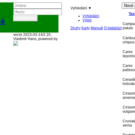
Vyhledání ▼
Tax
Vyhledání
ká
Výpis
Campa
Druhy
Karty
Manuál
O databázi
patula
verze 2023-03-14/2.20,
Carduu
Vladimír Hans, powered by
crispus
Carex
leporin
Carex
palles
Cerast
holoste
Cirsiu
arvens
Cirsiu
vulgare
Cruciat
verna