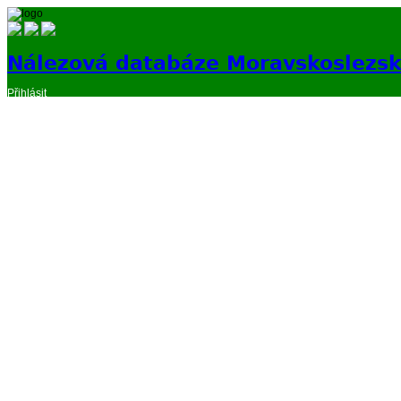
Nálezová databáze Moravskoslezs
Přihlásit