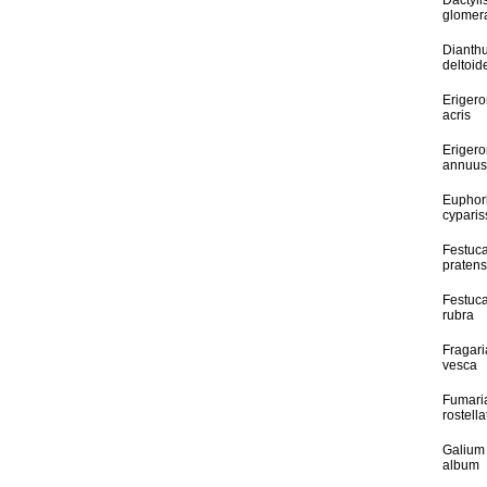
Dactyli
glomer
Dianth
deltoid
Eriger
acris
Eriger
annuus
Euphor
cyparis
Festuc
pratens
Festuc
rubra
Fragari
vesca
Fumari
rostella
Galium
album