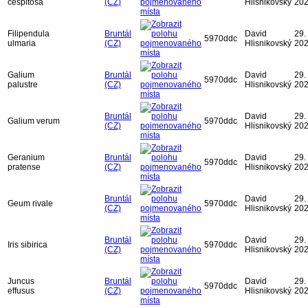
cespitosa
(CZ)
Hlisnikovský
20
Filipendula
Bruntál
David
29. 
5970ddc
ulmaria
(CZ)
Hlisnikovský
20
Galium
Bruntál
David
29. 
5970ddc
palustre
(CZ)
Hlisnikovský
20
Bruntál
David
29. 
Galium verum
5970ddc
(CZ)
Hlisnikovský
20
Geranium
Bruntál
David
29. 
5970ddc
pratense
(CZ)
Hlisnikovský
20
Bruntál
David
29. 
Geum rivale
5970ddc
(CZ)
Hlisnikovský
20
Bruntál
David
29. 
Iris sibirica
5970ddc
(CZ)
Hlisnikovský
20
Juncus
Bruntál
David
29. 
5970ddc
effusus
(CZ)
Hlisnikovský
20