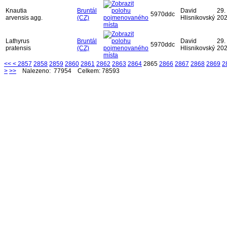
Knautia
Bruntál
David
29. 
5970ddc
arvensis agg.
(CZ)
Hlisnikovský
20
Lathyrus
Bruntál
David
29. 
5970ddc
pratensis
(CZ)
Hlisnikovský
20
<<
<
2857
2858
2859
2860
2861
2862
2863
2864
2865
2866
2867
2868
2869
2
>
>>
Nalezeno: 77954 Celkem: 78593