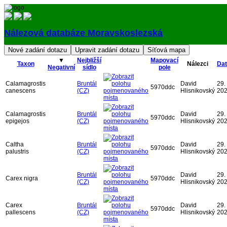
Nálezová databáze Moravskoslezská
Přihlásit
▼
Nejbližší
Mapovací
Taxon
Nálezci
Da
Negativní
sídlo
pole
Calamagrostis
Bruntál
David
29. 
5970ddc
canescens
(CZ)
Hlisnikovský
20
Calamagrostis
Bruntál
David
29. 
5970ddc
epigejos
(CZ)
Hlisnikovský
20
Caltha
Bruntál
David
29. 
5970ddc
palustris
(CZ)
Hlisnikovský
20
Bruntál
David
29. 
Carex nigra
5970ddc
(CZ)
Hlisnikovský
20
Carex
Bruntál
David
29. 
5970ddc
pallescens
(CZ)
Hlisnikovský
20