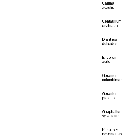
Carlina
acaulis
Centaurium
erythraea
Dianthus
deltoides
Erigeron
acris
Geranium
columbinum
Geranium
pratense
Gnaphalium
sylvaticum
Knautia ×
posoniensis