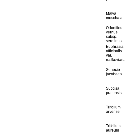
Malva
moschata
Odontites
vernus
subsp.
serotinus
Euphrasia
officinalis
var.
rostkoviana
Senecio
jacobaea
Succisa
pratensis
Trifolium
arvense
Trifolium
aureum