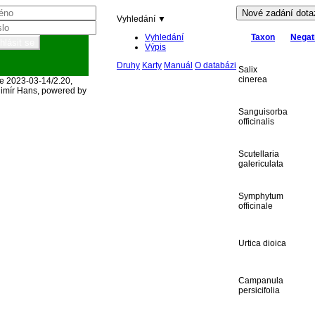
Vyhledání ▼
Vyhledání
Taxon
Negat
Výpis
Druhy
Karty
Manuál
O databázi
Salix
cinerea
e 2023-03-14/2.20,
imír Hans, powered by
Sanguisorba
officinalis
Scutellaria
galericulata
Symphytum
officinale
Urtica dioica
Campanula
persicifolia