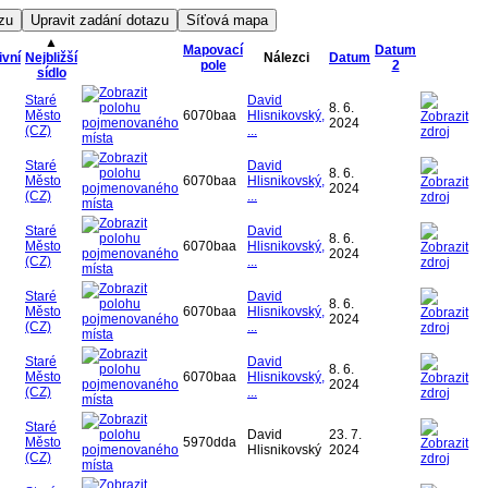
▲
Mapovací
Datum
ivní
Nejbližší
Nálezci
Datum
pole
2
sídlo
Staré
David
8. 6.
Město
6070baa
Hlisnikovský,
2024
(CZ)
...
Staré
David
8. 6.
Město
6070baa
Hlisnikovský,
2024
(CZ)
...
Staré
David
8. 6.
Město
6070baa
Hlisnikovský,
2024
(CZ)
...
Staré
David
8. 6.
Město
6070baa
Hlisnikovský,
2024
(CZ)
...
Staré
David
8. 6.
Město
6070baa
Hlisnikovský,
2024
(CZ)
...
Staré
David
23. 7.
Město
5970dda
Hlisnikovský
2024
(CZ)