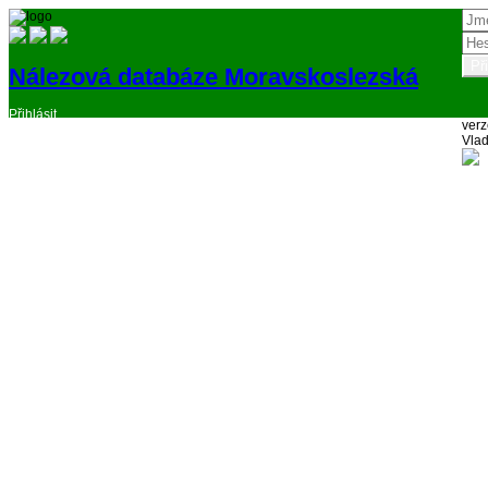
Nálezová databáze Moravskoslezská
Přihlásit
verz
Vlad