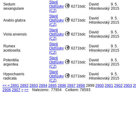
Staré
Sedum
David
9. 5.
Oldřůvky
6271bdc
sexangulare
Hlisnikovský
2015
(CZ)
Staré
David
9. 5.
Arabis glabra
Oldřůvky
6271bdc
Hlisnikovský
2015
(CZ)
Staré
David
9. 5.
Viola arvensis
Oldřůvky
6271bdc
Hlisnikovský
2015
(CZ)
Staré
Rumex
David
9. 5.
Oldřůvky
6271bdc
acetosella
Hlisnikovský
2015
(CZ)
Staré
Potentilla
David
9. 5.
Oldřůvky
6271bdc
argentea
Hlisnikovský
2015
(CZ)
Staré
Hypochaeris
David
9. 5.
Oldřůvky
6271bdc
radicata
Hlisnikovský
2015
(CZ)
<<
<
2891
2892
2893
2894
2895
2896
2897
2898
2899
2900
2901
2902
2903
2
2906
2907
>
>>
Nalezeno: 77954 Celkem: 78593