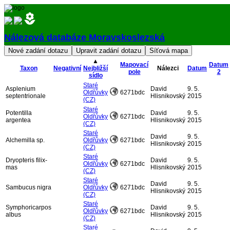
Nálezová databáze Moravskoslezská
Přihlásit
▲
Mapovací
Datum
Taxon
Negativní
Nejbližší
Nálezci
Datum
pole
2
sídlo
Staré
Asplenium
David
9. 5.
Oldřůvky
6271bdc
septentrionale
Hlisnikovský
2015
(CZ)
Staré
Potentilla
David
9. 5.
Oldřůvky
6271bdc
argentea
Hlisnikovský
2015
(CZ)
Staré
David
9. 5.
Alchemilla sp.
Oldřůvky
6271bdc
Hlisnikovský
2015
(CZ)
Staré
Dryopteris filix-
David
9. 5.
Oldřůvky
6271bdc
mas
Hlisnikovský
2015
(CZ)
Staré
David
9. 5.
Sambucus nigra
Oldřůvky
6271bdc
Hlisnikovský
2015
(CZ)
Staré
Symphoricarpos
David
9. 5.
Oldřůvky
6271bdc
albus
Hlisnikovský
2015
(CZ)
Staré