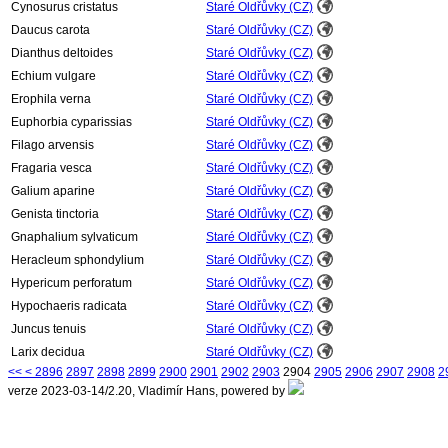
Cynosurus cristatus
Staré Oldřůvky (CZ)
Daucus carota
Staré Oldřůvky (CZ)
Dianthus deltoides
Staré Oldřůvky (CZ)
Echium vulgare
Staré Oldřůvky (CZ)
Erophila verna
Staré Oldřůvky (CZ)
Euphorbia cyparissias
Staré Oldřůvky (CZ)
Filago arvensis
Staré Oldřůvky (CZ)
Fragaria vesca
Staré Oldřůvky (CZ)
Galium aparine
Staré Oldřůvky (CZ)
Genista tinctoria
Staré Oldřůvky (CZ)
Gnaphalium sylvaticum
Staré Oldřůvky (CZ)
Heracleum sphondylium
Staré Oldřůvky (CZ)
Hypericum perforatum
Staré Oldřůvky (CZ)
Hypochaeris radicata
Staré Oldřůvky (CZ)
Juncus tenuis
Staré Oldřůvky (CZ)
Larix decidua
Staré Oldřůvky (CZ)
<<
<
2896
2897
2898
2899
2900
2901
2902
2903
2904
2905
2906
2907
2908
2
verze 2023-03-14/2.20, Vladimír Hans, powered by