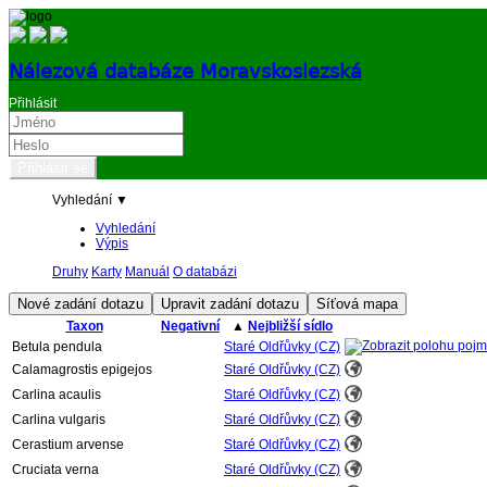
Nálezová databáze Moravskoslezská
Přihlásit
Vyhledání ▼
Vyhledání
Výpis
Druhy
Karty
Manuál
O databázi
Taxon
Negativní
▲
Nejbližší sídlo
Betula pendula
Staré Oldřůvky (CZ)
Calamagrostis epigejos
Staré Oldřůvky (CZ)
Carlina acaulis
Staré Oldřůvky (CZ)
Carlina vulgaris
Staré Oldřůvky (CZ)
Cerastium arvense
Staré Oldřůvky (CZ)
Cruciata verna
Staré Oldřůvky (CZ)