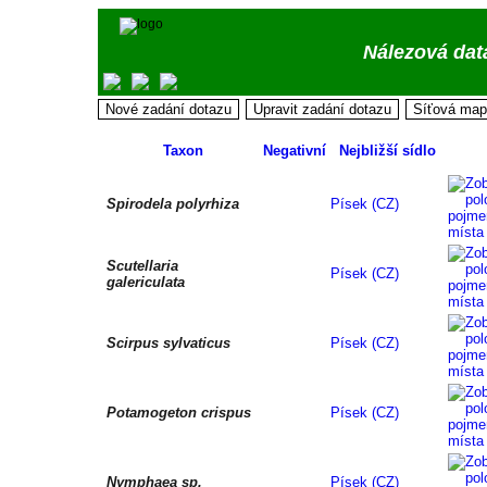
Nálezová dat
Taxon
Negativní
Nejbližší sídlo
Spirodela polyrhiza
Písek (CZ)
Scutellaria
Písek (CZ)
galericulata
Scirpus sylvaticus
Písek (CZ)
Potamogeton crispus
Písek (CZ)
Nymphaea sp.
Písek (CZ)