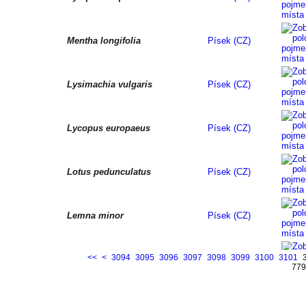
Mentha longifolia
Písek (CZ)
Lysimachia vulgaris
Písek (CZ)
Lycopus europaeus
Písek (CZ)
Lotus pedunculatus
Písek (CZ)
Lemna minor
Písek (CZ)
<<
<
3094
3095
3096
3097
3098
3099
3100
3101
Juncus effusus
Písek (CZ)
779
Juncus
Písek (CZ)