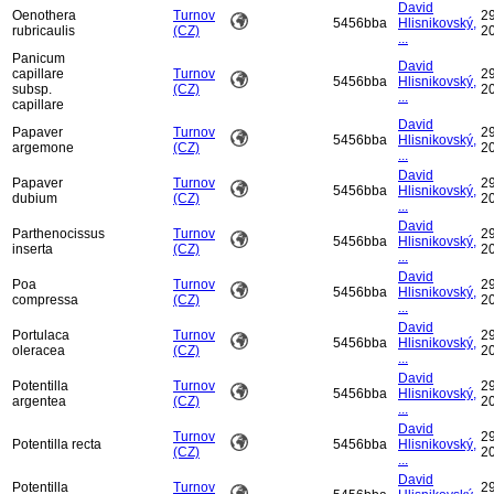
David
Oenothera
Turnov
29
5456bba
Hlisnikovský,
rubricaulis
(CZ)
2
...
Panicum
David
capillare
Turnov
29
5456bba
Hlisnikovský,
subsp.
(CZ)
2
...
capillare
David
Papaver
Turnov
29
5456bba
Hlisnikovský,
argemone
(CZ)
2
...
David
Papaver
Turnov
29
5456bba
Hlisnikovský,
dubium
(CZ)
2
...
David
Parthenocissus
Turnov
29
5456bba
Hlisnikovský,
inserta
(CZ)
2
...
David
Poa
Turnov
29
5456bba
Hlisnikovský,
compressa
(CZ)
2
...
David
Portulaca
Turnov
29
5456bba
Hlisnikovský,
oleracea
(CZ)
2
...
David
Potentilla
Turnov
29
5456bba
Hlisnikovský,
argentea
(CZ)
2
...
David
Turnov
29
Potentilla recta
5456bba
Hlisnikovský,
(CZ)
2
...
David
Potentilla
Turnov
29