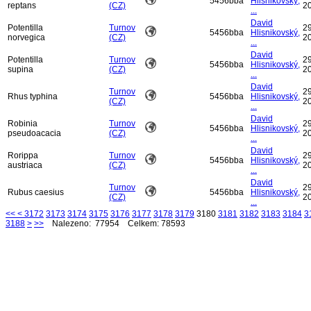
5456bba
Hlisnikovský,
reptans
(CZ)
2
...
David
Potentilla
Turnov
29
5456bba
Hlisnikovský,
norvegica
(CZ)
2
...
David
Potentilla
Turnov
29
5456bba
Hlisnikovský,
supina
(CZ)
2
...
David
Turnov
29
Rhus typhina
5456bba
Hlisnikovský,
(CZ)
2
...
David
Robinia
Turnov
29
5456bba
Hlisnikovský,
pseudoacacia
(CZ)
2
...
David
Rorippa
Turnov
29
5456bba
Hlisnikovský,
austriaca
(CZ)
2
...
David
Turnov
29
Rubus caesius
5456bba
Hlisnikovský,
(CZ)
2
...
<<
<
3172
3173
3174
3175
3176
3177
3178
3179
3180
3181
3182
3183
3184
3
3188
>
>>
Nalezeno: 77954 Celkem: 78593