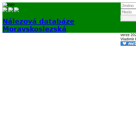
Nálezová databáze
Moravskoslezská
verze 20
Vladimír
Přihlásit