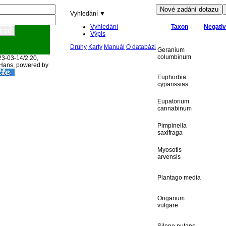
Vyhledání ▼
Vyhledání
Taxon
Negativ
Výpis
Druhy
Karty
Manuál
O databázi
Geranium
columbinum
23-03-14/2.20,
 Hans, powered by
Euphorbia
cyparissias
Eupatorium
cannabinum
Pimpinella
saxifraga
Myosotis
arvensis
Plantago media
Origanum
vulgare