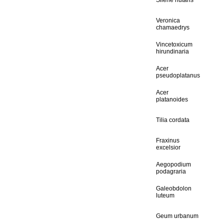
Silene nutans
Veronica
chamaedrys
Vincetoxicum
hirundinaria
Acer
pseudoplatanus
Acer
platanoides
Tilia cordata
Fraxinus
excelsior
Aegopodium
podagraria
Galeobdolon
luteum
Geum urbanum