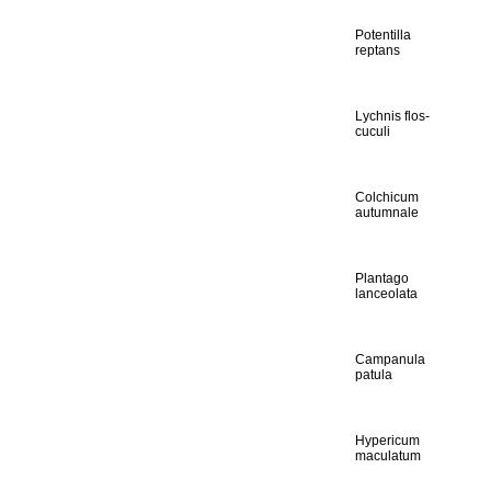
Potentilla
reptans
Lychnis flos-
cuculi
Colchicum
autumnale
Plantago
lanceolata
Campanula
patula
Hypericum
maculatum