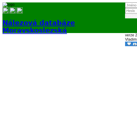
Nálezová databáze
Moravskoslezská
verze 
Vladim
Přihlásit