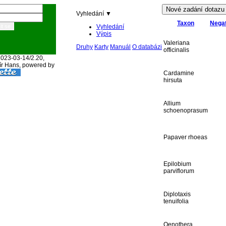
Vyhledání ▼
Taxon
Negat
Vyhledání
Výpis
Valeriana
Druhy
Karty
Manuál
O databázi
officinalis
2023-03-14/2.20,
ír Hans, powered by
Cardamine
hirsuta
Allium
schoenoprasum
Papaver rhoeas
Epilobium
parviflorum
Diplotaxis
tenuifolia
Oenothera