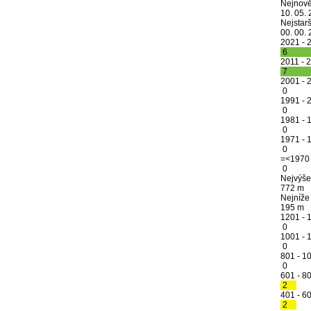
Nejnově
10. 05.
Nejstarš
00. 00.
2021 - 
6
2011 - 
7
2001 - 
0
1991 - 
0
1981 - 
0
1971 - 
0
=<1970
0
Nejvýše
772 m
Nejníže
195 m
1201 - 
0
1001 - 
0
801 - 1
0
601 - 8
2
401 - 6
2