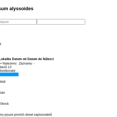
sum alyssoides
Lokalita
Datum od
Datum do
Nálezci
>
Nalezeno:
Záznamy:
-
álezů 13
lisnikovský
Hédl
cián
ičková
no pouze prvních deset zapisovatelů