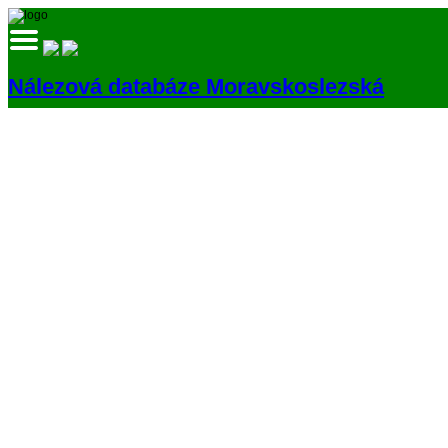
Nálezová databáze Moravskoslezská
Přihlásit