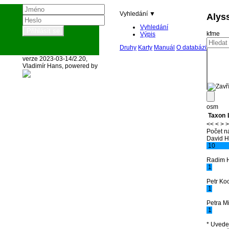
Vyhledání ▼
Alys
Vyhledání
kfme
Výpis
Druhy
Karty
Manuál
O databázi
verze 2023-03-14/2.20,
Vladimír Hans, powered by
osm
Taxon
<<
<
>
>
Počet n
David H
10
Radim 
1
Petr Ko
1
Petra M
1
* Uvede