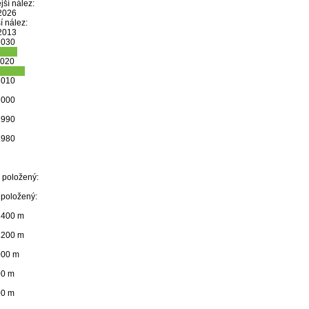
jší nález:
 2026
í nález:
 2013
2030
2020
2010
2000
1990
1980
 položený:
 položený:
1400 m
1200 m
000 m
00 m
00 m