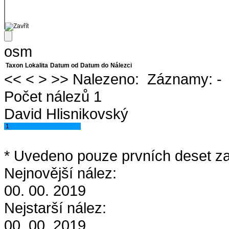
osm
Taxon
Lokalita
Datum od
Datum do
Nálezci
<<
<
>
>>
Nalezeno:
Záznamy:
-
Počet nálezů 1
David Hlisnikovský
1
* Uvedeno pouze prvních deset za
Nejnovější nález:
00. 00. 2019
Nejstarší nález:
00. 00. 2019