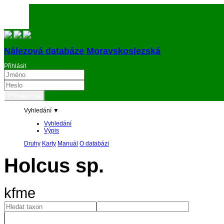
Nálezová databáze Moravskoslezská
Přihlásit
Vyhledání ▼
Vyhledání
Výpis
Druhy
Karty
Manuál
O databázi
Holcus sp.
kfme