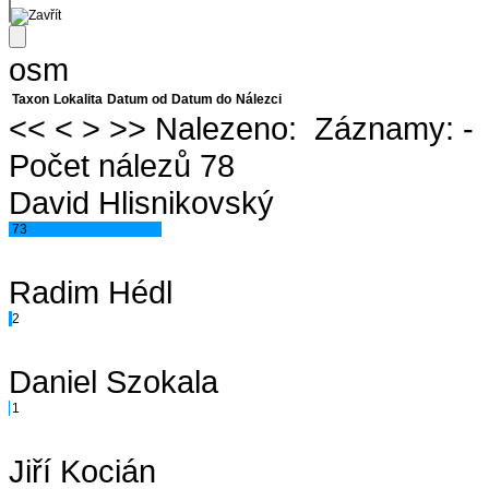
osm
Taxon
Lokalita
Datum od
Datum do
Nálezci
<<
<
>
>>
Nalezeno:
Záznamy:
-
Počet nálezů 78
David Hlisnikovský
73
Radim Hédl
2
Daniel Szokala
1
Jiří Kocián