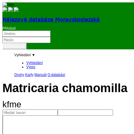
Nálezová databáze Moravskoslezská
Přihlásit
Vyhledání ▼
Vyhledání
Výpis
Druhy
Karty
Manuál
O databázi
Matricaria chamomilla
kfme