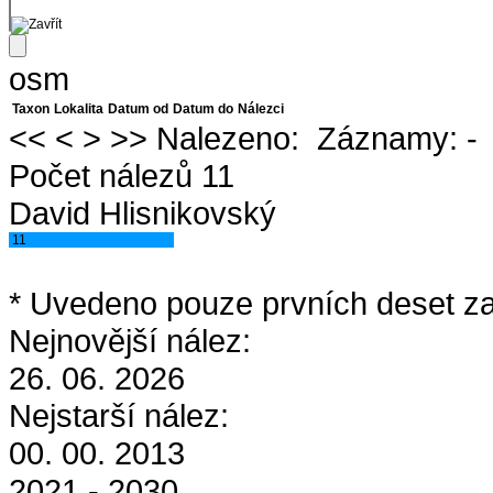
osm
Taxon
Lokalita
Datum od
Datum do
Nálezci
<<
<
>
>>
Nalezeno:
Záznamy:
-
Počet nálezů 11
David Hlisnikovský
11
* Uvedeno pouze prvních deset za
Nejnovější nález:
26. 06. 2026
Nejstarší nález:
00. 00. 2013
2021 - 2030