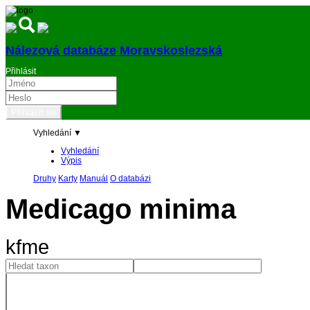
Nálezová databáze Moravskoslezská
Přihlásit
Vyhledání ▼
Vyhledání
Výpis
Druhy
Karty
Manuál
O databázi
Medicago minima
kfme