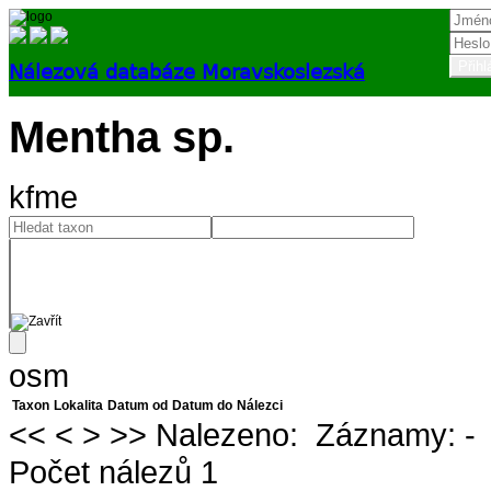
Nálezová databáze Moravskoslezská
Přihlásit
Mentha sp.
kfme
osm
Taxon
Lokalita
Datum od
Datum do
Nálezci
<<
<
>
>>
Nalezeno:
Záznamy:
-
Počet nálezů 1