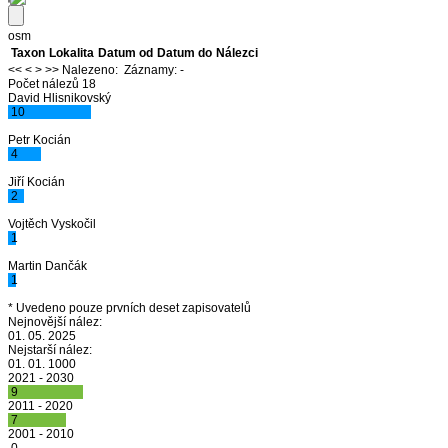
osm
Taxon
Lokalita
Datum od
Datum do
Nálezci
<<
<
>
>>
Nalezeno:
Záznamy:
-
Počet nálezů 18
David Hlisnikovský
10
Petr Kocián
4
Jiří Kocián
2
Vojtěch Vyskočil
1
Martin Dančák
1
* Uvedeno pouze prvních deset zapisovatelů
Nejnovější nález:
01. 05. 2025
Nejstarší nález:
01. 01. 1000
2021 - 2030
9
2011 - 2020
7
2001 - 2010