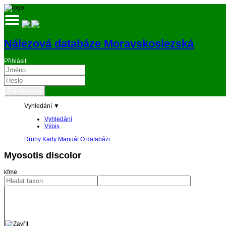
Nálezová databáze Moravskoslezská
Přihlásit
Vyhledání ▼
Vyhledání
Výpis
Druhy
Karty
Manuál
O databázi
Myosotis discolor
kfme