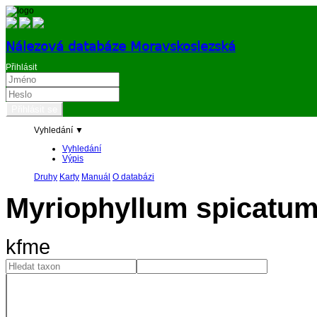
Nálezová databáze Moravskoslezská
Přihlásit
Vyhledání ▼
Vyhledání
Výpis
Druhy
Karty
Manuál
O databázi
Myriophyllum spicatu
kfme