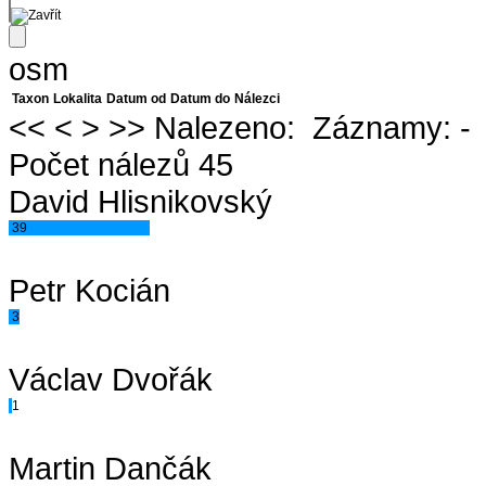
osm
Taxon
Lokalita
Datum od
Datum do
Nálezci
<<
<
>
>>
Nalezeno:
Záznamy:
-
Počet nálezů 45
David Hlisnikovský
39
Petr Kocián
3
Václav Dvořák
1
Martin Dančák