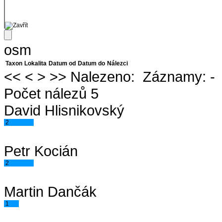
osm
Taxon
Lokalita
Datum od
Datum do
Nálezci
<<
<
>
>>
Nalezeno:
Záznamy:
-
Počet nálezů 5
David Hlisnikovský
2
Petr Kocián
2
Martin Dančák
1