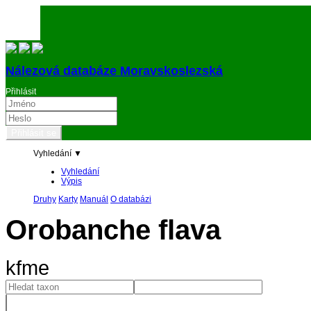
Nálezová databáze Moravskoslezská
Přihlásit
Vyhledání ▼
Vyhledání
Výpis
Druhy
Karty
Manuál
O databázi
Orobanche flava
kfme