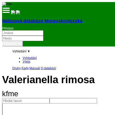
Nálezová databáze Moravskoslezská
Přihlásit
Vyhledání ▼
Vyhledání
Výpis
Druhy
Karty
Manuál
O databázi
Valerianella rimosa
kfme