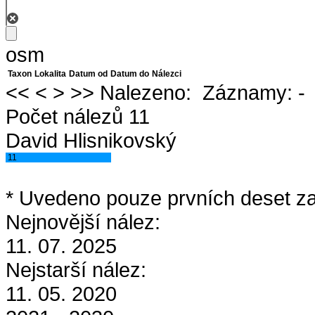
osm
Taxon
Lokalita
Datum od
Datum do
Nálezci
<<
<
>
>>
Nalezeno:
Záznamy:
-
Počet nálezů 11
David Hlisnikovský
11
* Uvedeno pouze prvních deset za
Nejnovější nález:
11. 07. 2025
Nejstarší nález:
11. 05. 2020