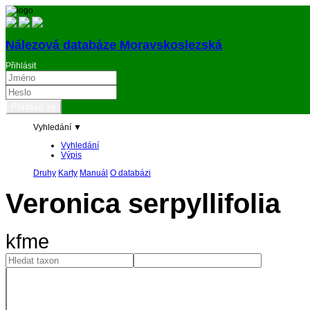
Nálezová databáze Moravskoslezská
Přihlásit
Vyhledání ▼
Vyhledání
Výpis
Druhy
Karty
Manuál
O databázi
Veronica serpyllifolia
kfme