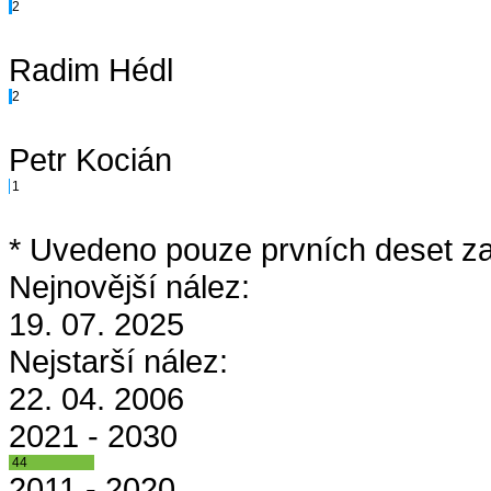
2
Radim Hédl
2
Petr Kocián
1
* Uvedeno pouze prvních deset za
Nejnovější nález:
19. 07. 2025
Nejstarší nález:
22. 04. 2006
2021 - 2030
44
2011 - 2020