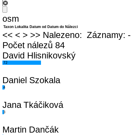
osm
Taxon
Lokalita
Datum od
Datum do
Nálezci
<<
<
>
>>
Nalezeno:
Záznamy:
-
Počet nálezů 84
David Hlisnikovský
72
Daniel Szokala
4
Jana Tkáčiková
3
Martin Dančák