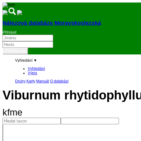
Nálezová databáze Moravskoslezská
Přihlásit
Vyhledání ▼
Vyhledání
Výpis
Druhy
Karty
Manuál
O databázi
Viburnum rhytidophyl
kfme