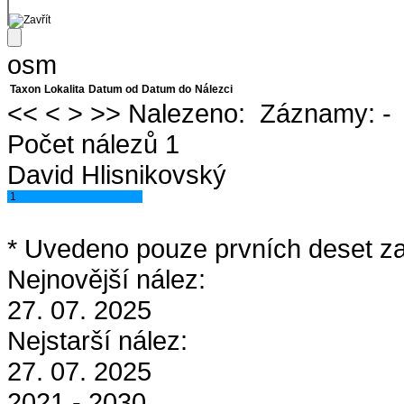
osm
Taxon
Lokalita
Datum od
Datum do
Nálezci
<<
<
>
>>
Nalezeno:
Záznamy:
-
Počet nálezů 1
David Hlisnikovský
1
* Uvedeno pouze prvních deset za
Nejnovější nález:
27. 07. 2025
Nejstarší nález:
27. 07. 2025
2021 - 2030