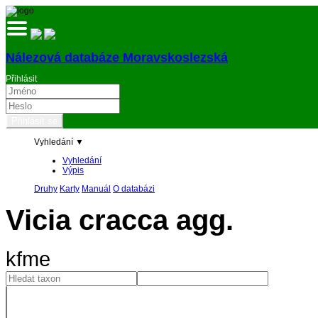
Nálezová databáze Moravskoslezská
Přihlásit
Vyhledání ▼
Vyhledání
Výpis
Druhy
Karty
Manuál
O databázi
Vicia cracca agg.
kfme