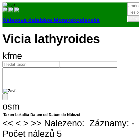
Nálezová databáze Moravskoslezská
Přihlásit
Vicia lathyroides
kfme
osm
Taxon
Lokalita
Datum od
Datum do
Nálezci
<<
<
>
>>
Nalezeno:
Záznamy:
-
Počet nálezů 5