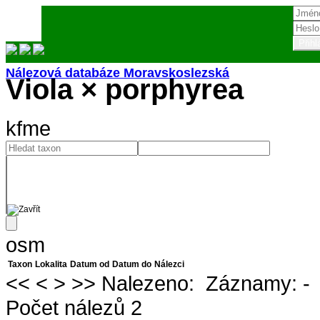
Nálezová databáze Moravskoslezská
Viola × porphyrea
Přihlásit
kfme
osm
Taxon
Lokalita
Datum od
Datum do
Nálezci
<<
<
>
>>
Nalezeno:
Záznamy:
-
Počet nálezů 2