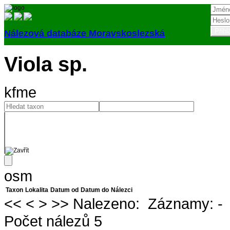
Nálezová databáze Moravskoslezská
Přihlásit
Viola sp.
kfme
osm
Taxon
Lokalita
Datum od
Datum do
Nálezci
<<
<
>
>>
Nalezeno:
Záznamy:
-
Počet nálezů 5