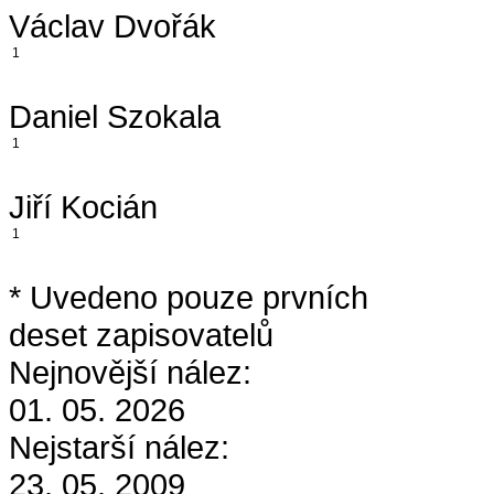
Václav Dvořák
1
Daniel Szokala
1
Jiří Kocián
1
* Uvedeno pouze prvních
deset zapisovatelů
Nejnovější nález:
01. 05. 2026
Nejstarší nález:
23. 05. 2009