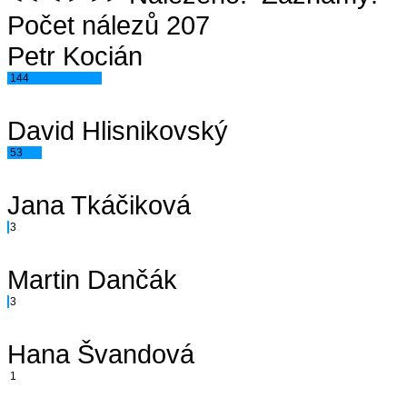
Počet nálezů 207
Petr Kocián
144
David Hlisnikovský
53
Jana Tkáčiková
3
Martin Dančák
3
Hana Švandová
1