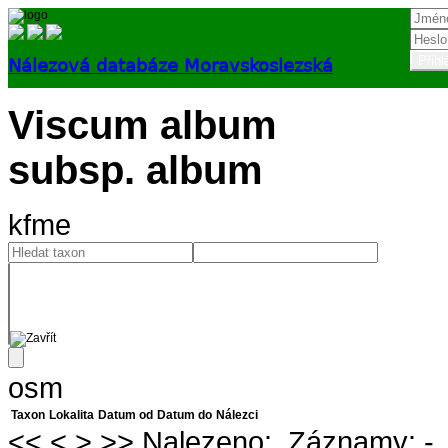
Nálezová databáze Moravskoslezská
Přihlásit
Viscum album
subsp. album
kfme
osm
Taxon
Lokalita
Datum od
Datum do
Nálezci
<<
<
>
>>
Nalezeno:
Záznamy:
-