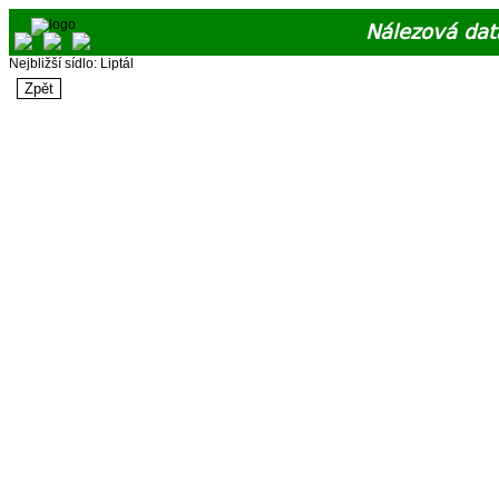
Nálezová dat
Nejbližší sídlo: Liptál