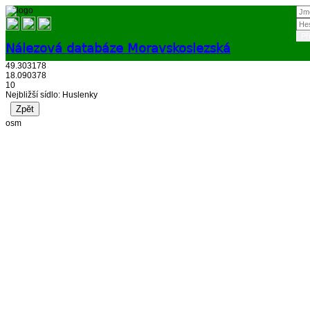
Nálezová databáze Moravskoslezská
49.303178
Přihlásit
18.090378
10
Nejbližší sídlo: Huslenky
osm