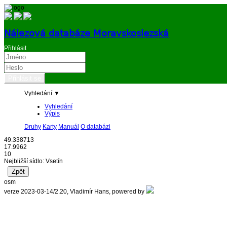
Nálezová databáze Moravskoslezská
Přihlásit
Vyhledání ▼
Vyhledání
Výpis
Druhy
Karty
Manuál
O databázi
49.338713
17.9962
10
Nejbližší sídlo: Vsetín
osm
verze 2023-03-14/2.20, Vladimír Hans, powered by