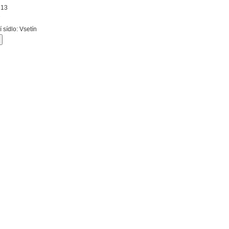
713
2
í sídlo: Vsetín