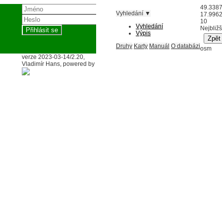
49.338
Vyhledání ▼
17.996
10
Vyhledání
Nejbližš
Výpis
Druhy
Karty
Manuál
O databázi
osm
verze 2023-03-14/2.20,
Vladimír Hans, powered by