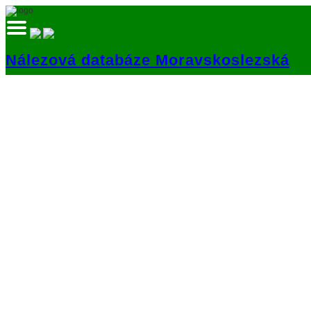
Nálezová databáze Moravskoslezská
Přihlásit