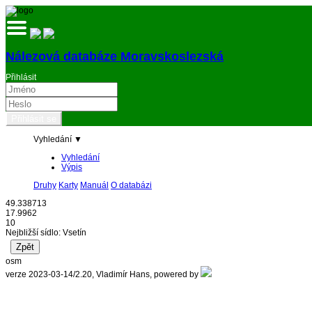
Nálezová databáze Moravskoslezská
Přihlásit
Vyhledání ▼
Vyhledání
Výpis
Druhy
Karty
Manuál
O databázi
49.338713
17.9962
10
Nejbližší sídlo: Vsetín
osm
verze 2023-03-14/2.20, Vladimír Hans, powered by