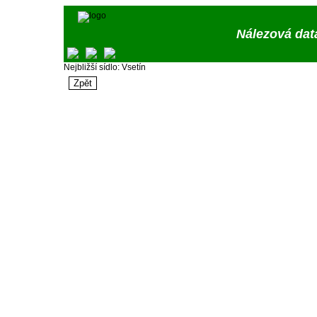
Nálezová dat
Nejbližší sídlo: Vsetín