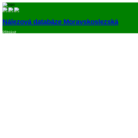
Nálezová databáze Moravskoslezská
Přihlásit