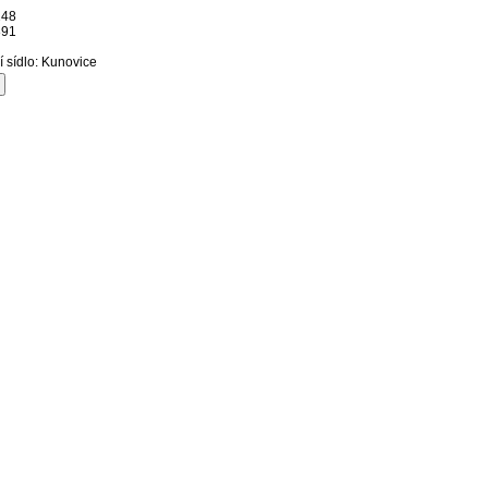
248
891
í sídlo: Kunovice