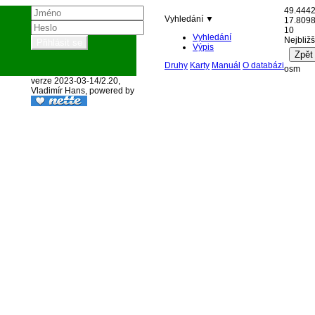
49.444
Vyhledání ▼
17.809
10
Vyhledání
Nejbližš
Výpis
Druhy
Karty
Manuál
O databázi
osm
verze 2023-03-14/2.20,
Vladimír Hans, powered by